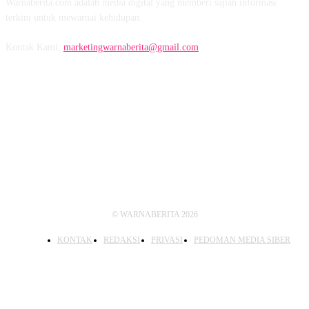
Warnaberita.com adalah media digital yang memberi sajian informasi
terkini untuk mewarnai kehidupan.
Kontak Kami:
marketingwarnaberita@gmail.com
IKUTI KAMI
© WARNABERITA 2026
KONTAK
REDAKSI
PRIVASI
PEDOMAN MEDIA SIBER