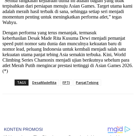
“Semua rangkaian kejuaraan dunia ini adalah bagian yang tidak
terpisahkan dari persiapan menuju Asian Games. Target utama kami
adalah meraih hasil terbaik di sana, sehingga setiap seri menjadi
momentum penting untuk meningkatkan performa atlet,” tegas
Wahyu.
Dengan performa yang terus menanjak, termasuk
keberhasilan Desak Made Rita Kusuma Dewi menjadi pemanjat
speed putri nomor satu dunia dan munculnya kekuatan baru di
nomor lead, peluang Indonesia untuk kembali menjadi salah satu
kekuatan utama panjat tebing Asia semakin terbuka. Kini, World
Climbing Series Chamonix menjadi ujian berikutnya sebelum para
atlet Merah Putih mengincar prestasi tertinggi di Asian Games 2026.
(*)
TAGS
DesaMadeRita
FPTI
PanjatTebing