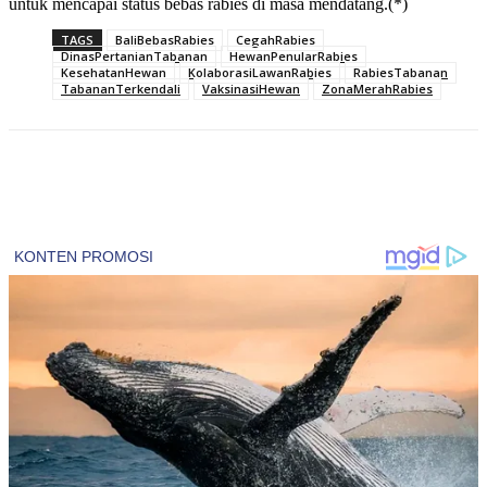
untuk mencapai status bebas rabies di masa mendatang.(*)
TAGS
BaliBebasRabies
CegahRabies
DinasPertanianTabanan
HewanPenularRabies
KesehatanHewan
KolaborasiLawanRabies
RabiesTabanan
TabananTerkendali
VaksinasiHewan
ZonaMerahRabies