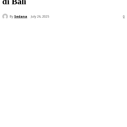
di Bali
By
Sedana
July 26, 2025
0